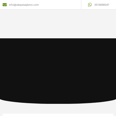
info@alepaisajismo.com
3513698047